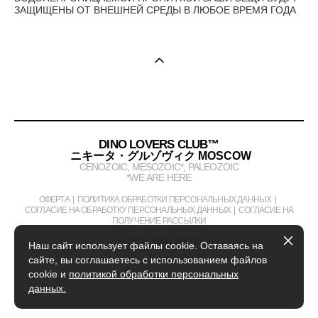
ЗАЩИЩЕНЫ ОТ ВНЕШНЕЙ СРЕДЫ В ЛЮБОЕ ВРЕМЯ ГОДА
DINO LOVERS CLUB™
ニキータ・グルゾヴィク MOSCOW
CENOZOIC, MESOZOIC*, PALEOZOIC
*WE ARE HERE
ОФЕРТА
|
ПОЛИТИКА ОБРАБОТКИ ПЕРСОНАЛЬНЫХ ДАННЫХ
|
СОГЛАСИЕ НА ОБРАБОТКУ ПЕРСОНАЛЬНЫХ ДАННЫХ
|
СОГЛАСИЕ НА
ПОЛУЧЕНИЕ РАССЫЛКИ
+7 963 670 22 05
Наш сайт использует файлы cookie. Оставаясь на
сайте, вы соглашаетесь с использованием файлов
cookie и
политикой обработки персональных
данных.
сайт от vigbo