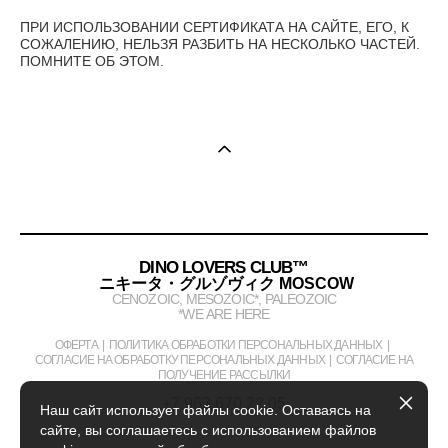
ПРИ ИСПОЛЬЗОВАНИИ СЕРТИФИКАТА НА САЙТЕ, ЕГО, К
СОЖАЛЕНИЮ, НЕЛЬЗЯ РАЗБИТЬ НА НЕСКОЛЬКО ЧАСТЕЙ.
ПОМНИТЕ ОБ ЭТОМ.
DINO LOVERS CLUB™
ニキータ・グルゾヴィク MOSCOW
CENOZOIC, MESOZOIC*, PALEOZOIC
*WE ARE HERE
ОФЕРТА
|
ПОЛИТИКА ОБРАБОТКИ ПЕРСОНАЛЬНЫХ ДАННЫХ
|
СОГЛАСИЕ НА ОБРАБОТКУ ПЕРСОНАЛЬНЫХ ДАННЫХ
|
СОГЛАСИЕ НА
ПОЛУЧЕНИЕ РАССЫЛКИ
+7 963 670 22 05
Наш сайт использует файлы cookie. Оставаясь на
сайте, вы соглашаетесь с использованием файлов