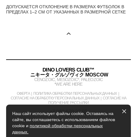
ДОПУСКАЕТСЯ ОТКЛОНЕНИЕ В РАЗМЕРАХ ФУТБОЛОК В
ПРЕДЕЛАХ 1–2 СМ ОТ УКАЗАННЫХ В РАЗМЕРНОЙ СЕТКЕ
DINO LOVERS CLUB™
ニキータ・グルゾヴィク MOSCOW
CENOZOIC, MESOZOIC*, PALEOZOIC
*WE ARE HERE
ОФЕРТА
|
ПОЛИТИКА ОБРАБОТКИ ПЕРСОНАЛЬНЫХ ДАННЫХ
|
СОГЛАСИЕ НА ОБРАБОТКУ ПЕРСОНАЛЬНЫХ ДАННЫХ
|
СОГЛАСИЕ НА
ПОЛУЧЕНИЕ РАССЫЛКИ
+7 963 670 22 05
Наш сайт использует файлы cookie. Оставаясь на
сайте, вы соглашаетесь с использованием файлов
cookie и
политикой обработки персональных
данных.
сайт от vigbo