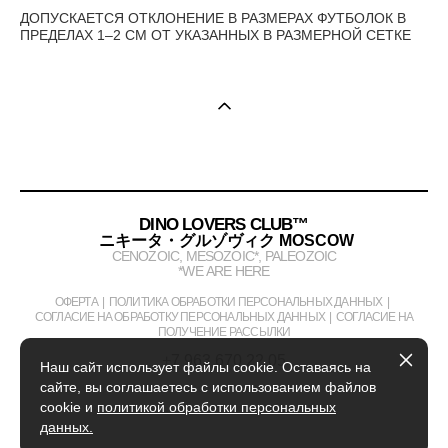
ДОПУСКАЕТСЯ ОТКЛОНЕНИЕ В РАЗМЕРАХ ФУТБОЛОК В
ПРЕДЕЛАХ 1–2 СМ ОТ УКАЗАННЫХ В РАЗМЕРНОЙ СЕТКЕ
DINO LOVERS CLUB™
ニキータ・グルゾヴィク MOSCOW
CENOZOIC, MESOZOIC*, PALEOZOIC
*WE ARE HERE
ОФЕРТА
|
ПОЛИТИКА ОБРАБОТКИ ПЕРСОНАЛЬНЫХ ДАННЫХ
|
СОГЛАСИЕ НА ОБРАБОТКУ ПЕРСОНАЛЬНЫХ ДАННЫХ
|
СОГЛАСИЕ НА
ПОЛУЧЕНИЕ РАССЫЛКИ
+7 963 670 22 05
Наш сайт использует файлы cookie. Оставаясь на
сайте, вы соглашаетесь с использованием файлов
cookie и
политикой обработки персональных
данных.
сайт от vigbo