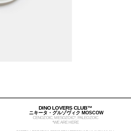
DINO LOVERS CLUB™
ニキータ・グルゾヴィク MOSCOW
CENOZOIC, MESOZOIC*, PALEOZOIC
*WE ARE HERE